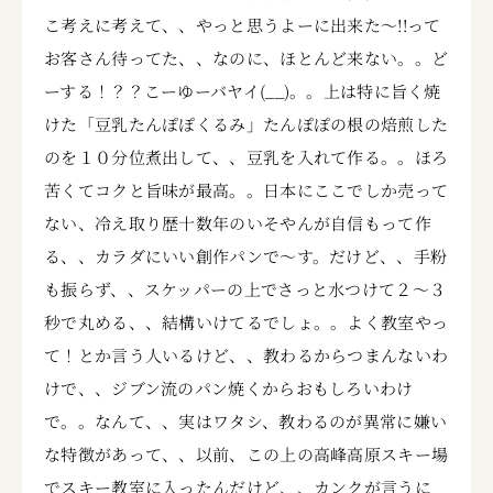
こ考えに考えて、、やっと思うよーに出来た～!!って
お客さん待ってた、、なのに、ほとんど来ない。。ど
ーする！？？こーゆーバヤイ(__)。。上は特に旨く焼
けた「豆乳たんぽぽくるみ」たんぽぽの根の焙煎した
のを１０分位煮出して、、豆乳を入れて作る。。ほろ
苦くてコクと旨味が最高。。日本にここでしか売って
ない、冷え取り歴十数年のいそやんが自信もって作
る、、カラダにいい創作パンで～す。だけど、、手粉
も振らず、、スケッパーの上でさっと水つけて２～３
秒で丸める、、結構いけてるでしょ。。よく教室やっ
て！とか言う人いるけど、、教わるからつまんないわ
けで、、ジブン流のパン焼くからおもしろいわけ
で。。なんて、、実はワタシ、教わるのが異常に嫌い
な特徴があって、、以前、この上の高峰高原スキー場
でスキー教室に入ったんだけど、、カンクが言うに