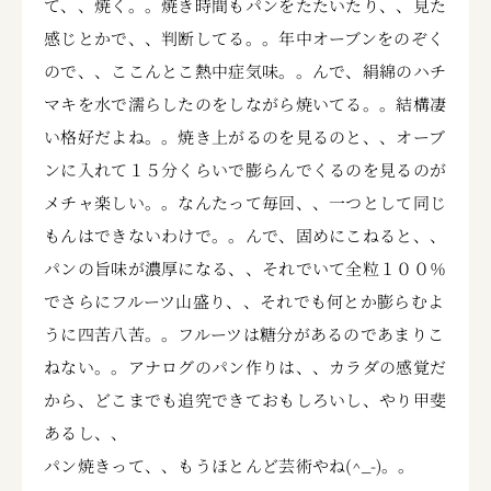
て、、焼く。。焼き時間もパンをたたいたり、、見た
感じとかで、、判断してる。。年中オーブンをのぞく
ので、、ここんとこ熱中症気味。。んで、絹綿のハチ
マキを水で濡らしたのをしながら焼いてる。。結構凄
い格好だよね。。焼き上がるのを見るのと、、オーブ
ンに入れて１５分くらいで膨らんでくるのを見るのが
メチャ楽しい。。なんたって毎回、、一つとして同じ
もんはできないわけで。。んで、固めにこねると、、
パンの旨味が濃厚になる、、それでいて全粒１００％
でさらにフルーツ山盛り、、それでも何とか膨らむよ
うに四苦八苦。。フルーツは糖分があるのであまりこ
ねない。。アナログのパン作りは、、カラダの感覚だ
から、どこまでも追究できておもしろいし、やり甲斐
あるし、、
パン焼きって、、もうほとんど芸術やね(^_-)。。