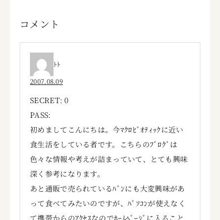
コメント
ﾄﾄ
2007.08.09
SECRET: 0
PASS:
初めましてこんにちは。今ﾏｸﾛﾋﾞｵﾃｨｯｸに近い
食生活をしている者です。こちらのﾌﾞﾛｸﾞは
色々な情報や考えが詰まっていて、とても興味
深く参考になります。
あと通販で売られているﾊﾟﾝにも大変興味があ
って食べてみたいのですが、ﾊﾟｿｺﾝが使えなく
て携帯からのｱｸｾｽなのでﾎｰﾑﾍﾟｰｼﾞに入ること