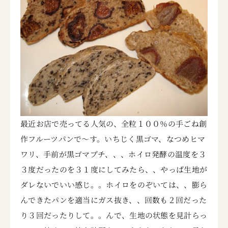
最近お店で売ってる人気の、全粒１００％の手ごね創
作フルーツパンで～す。いちじく黒ゴマ、なつめヒマ
ワリ、手前が黒ゴマプチ、、、ホイロ発酵の温度を３
３度だったのを３１度にしてみたら、、やっぱ生地が
ダレないでいい感じ。。ホイロをのぞいては、、膨ら
んできたパンを適当にガス抜き、、回数も２回だった
り３回だったりして。。んで、生地の状態を見計らっ