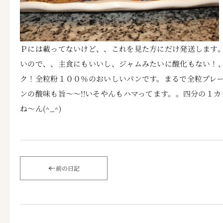
Ｐには載ってないけど、、これを見た方にだけ発送します
いので、、主食にもいいし、ジャムみたいに酸化もない！
ク！全粒粉１００％のおいしいパンです。まるで全粒プレ
ンの酸味も旨～～!!いそやんもハマってます。。四分の１
ね～ん(^_^)
前の日記