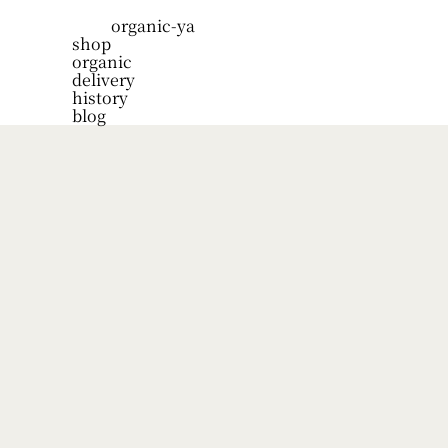
organic-ya
shop
organic
delivery
history
blog