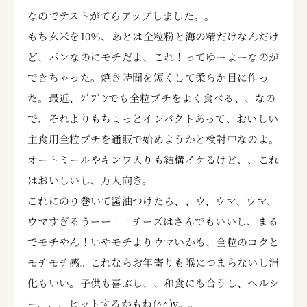
なのでテストがてらアップしました。。
もち玄米を10％、あとは全粒粉と海の精だけなんだけ
ど、パンなのにモチだよ、これ！ってゆーよーなのが
できちゃった。焼き時間を短くして柔らか目に作っ
た。最近、ｼﾞﾌﾞﾝでも全粒プチをよく食べる、、なの
で、それよりもちょっとインパクトあって、おいしい
主食用全粒プチを通販で始めようかと検討中なのよ。
オートミールやキンワ入りも結構イケるけど、、これ
はおいしいし、万人向き。
これにのり巻いて醤油つけたら、、ウ、ウマ、ウマ、
ウマすぎるうーー！！チーズはさんでもいいし、まる
でモチやん！いやモチよりウマいかも、全粒のコクと
モチモチ感。これならお年寄りも喉につまらないし消
化もいい。子供も喜ぶし、、和食にも合うし、ヘルシ
ー、、、ヒットするかもね(^^)v。。