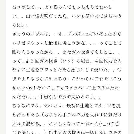
香りがして、、よく膨らんでもっちもちでおいし
い。。白い強力粉だったら、パンも簡単にできちゃう
のに。。
きょうのバジルは、、オーブンがいっぱいだったので
ムリせずゆっくり最後に焼こうかな、、、ってことで
膨らんじゃったから、、またガス抜きでもしとこ、、
って、計３回ガス抜き（ワタシの場合、４回位力を入
れずに生地をフワっとたたむ感じ）して焼いた。。今
までよりもさらにもっちり！これからはこれでいこう
ぜぃ(^^)v！それにしてもスケッパーの上で３回たた
んだだけ。。手粉なしで水で丸めるのよ。。
ちなみにフルーツパンは、最初に生地とフルーツを混
ぜ合わせたら（もちろん手ごねで力を入れずに氣だけ
入れて混ぜる、、おいしくなって～ね～ん(^_^)て感
じで優しく、、）途中もガス抜きは一切しないでその