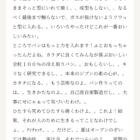
ままそっと型にいれて焼く、、成型もしない、、なる
べく最後まで触らないで、ガスが抜けないようフワっ
と型に入れる。。いろいろやったけどこれが一番おい
しいみたい。
ところでパンはもっと力を入れます！ふとおもっちゃ
ったんだよね。カラダに良くてみんなが喜ぶおいしい
全粒１００％の冷え取りパン。。おもしろいし、、キ
リなく研究できるし、、本来のジブンの素の心が、、
カタチになる、、もう芸術なのよ、パン作りっての
は。。生きかたなのよ。。自己流自家製造だし、、大
事にせにゃぁって気づいたわけ。。
ひたすら究めてひたすら焼くわけよ。。これよ！結
果、それが人のために生きるってことなわけでし
ょ。。ﾅﾝﾁｬｯﾃ、、、だけど、、夏はオーブンのぞい
ては熱中症。。実は今、それでつらいのよ。。実際の