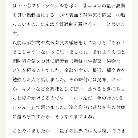
は・・①フリーラジカルを除く ②ココロの量子波動
を良い振動波にする ③体表面の静電気の除去 ④脂
っこいもの、たんぱく質過剰を避ける・・。と言いま
す。
以前は添加物や玄米菜食の徹底をしてたけど「あれ？
そこじゃないな」って思いましたね。それよりも油と
調味料を気をつけて酵素食（新鮮な生野菜・果物な
ど）を摂ることでした。余談ですが、最近、縄文食を
勉強した人と話しました。その味付けは昆布、おか
か、キノコなどを調味として使い、食べるときにちょ
っと塩をかけるそうです。「な～んだ、今のﾜﾀｼの食
じゃん！」て思いました。冷え取りは昔ながらの健康
に還る事ですから、そうなりますよね。
ちとそれましたが、、量子の世界では人は粒、ででき