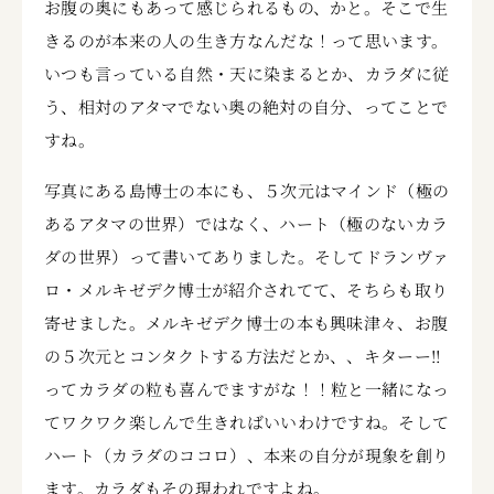
お腹の奥にもあって感じられるもの、かと。そこで生
きるのが本来の人の生き方なんだな！って思います。
いつも言っている自然・天に染まるとか、カラダに従
う、相対のアタマでない奥の絶対の自分、ってことで
すね。
写真にある島博士の本にも、５次元はマインド（極の
あるアタマの世界）ではなく、ハート（極のないカラ
ダの世界）って書いてありました。そしてドランヴァ
ロ・メルキゼデク博士が紹介されてて、そちらも取り
寄せました。メルキゼデク博士の本も興味津々、お腹
の５次元とコンタクトする方法だとか、、キターー!!
ってカラダの粒も喜んでますがな！！粒と一緒になっ
てワクワク楽しんで生きればいいわけですね。そして
ハート（カラダのココロ）、本来の自分が現象を創り
ます。カラダもその現われですよね。