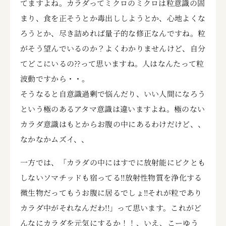
てますよね。カラダってミクロのミクロは粒意識の固
まり、食を正そうとか毒出ししようとか、心地よくな
ろうとか、尽き詰めれば量子的な修正なんですね。粒
がそう望んでいるのか？よくわかりませんけど、自分
てどこにいるの??って思いますね。人はなんたって粒
波動ですから・・。
そうなると自意識過剰で悩んだり、いい人間になろう
という極のあるアタマ意識は違いますよね。極のない
カラダ意識はもとからお腹の中にあるわけだけど、、
なかなかムズイ、、
一方では、「カラダの中にはすでに放射能にビクとも
しないソマチッドも宿ってる!!放射性物質を浄化する
微生物だってもうお腹に居るでしょ!!それが粒であり
カラダ中がそれなんだわ!!」って思います。これがど
んなにカラダを元気にするか！！、いえ、こーゆう