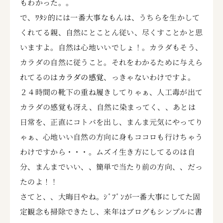
もわかった。。
で、ﾜﾀｼ的には一番大事なもんは、うちらを生かして
くれてる親、自然にとことん従い、尽くすことかと思
いますよ。自然は心地いいでしょ！。カラダもそう、
カラダの自然に従うこと。それをわかるために与えら
れてるのは
カラダの感覚
、っきゃないわけですよ。
２４時間の靴下の重ね履きしてりゃぁ、人工毒が出て
カラダの感覚も冴え、自然に染まってく、、あとは
日常を、正直にコトバを出し、まんま元気にやってり
ゃぁ、心地いい自然の方向に身もココロも行けちゃう
わけですから・・・。ムズイ生き方にしてるのは自
分、まんまでいい、、簡単で当たり前の方向、、だっ
たのよ！！
さてと、、大晦日やね。ｼﾞﾌﾞﾝが一番大事にしてた固
定観念も掃除できたし、来年はブログもシンプルに書