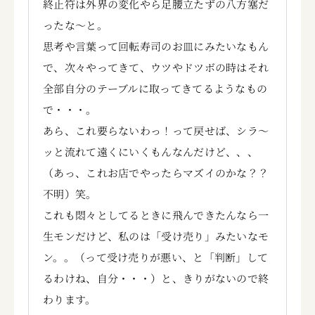
終止符は外界の変化やら足腰立たずの八方塞だ
ったな～と。
思考や言葉って回転寿司のお皿にみたいなもん
で、次々やってきて、ウツやドツボの時はそれ
全部自分のテーブルに取ってきてるようなもの
で・・・。
あら、これ要らないわっ！って戻せば、シラ～
ッと流れて遠くにいくもんなんだけど、、、
（あっ、これお店でやったらマズイのかな？？
不明）笑。
これも悶々としてるときに飛んできたんなら一
生モンだけど、私のは「受け売り」みたいなモ
ン。。（って受け売りが悪い、と「判断」して
るわけね、自分・・・）と、きりがないので終
わります。