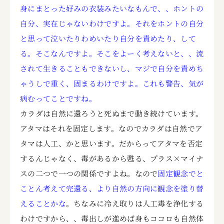
身にまとった好みの衣装みたいなもんで、、ホントの
自分、実在じゃないわけですよ。それをホントの自分
と思って泣いたりわめいたり自分を責めたり、して
る。そこなんですよ。そこをよーく考えないと、、流
されて生きることもできないし、マジで自分を責めち
ゃうしで重く、固まるわけですよ。これも警告、気が
病むってことですね。
カラダは自然に還ろうと死ぬまで動き続けています。
アタマはそれを固定します。なのでカラダは自然でア
タマは人工、かと思います。だからってアタマを否定
するんじゃなく、毒があるから甦る、プラス×マイナ
スの二つで一つの関係ですよね。なので
固定観念でと
ことん考えて完還る、より自然の方向に観念を塗り替
えることかな
。ちなみに冷え取りは人工毒を浄化する
わけですから、、毒出しが進めば身もココロも自然体