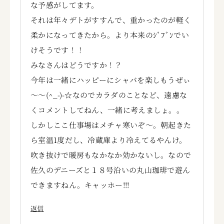
な予感がしてます。
それは年々デトがすすんで、重かったのが軽く
柔かになってきたから。より本来のｼﾞﾌﾞﾝでい
けそうです！！
みなさんはどうですか！？
今年は一緒にハッピーにシャバを楽しもうぜぃ
～～(^_-)-☆なのでカラダのことなど、遠慮な
くコメントしてねん、一緒に考えましょ。。
しかしここ仕事場はメチャ寒いぞ～。朝起きた
ら室温1度だし、冷蔵庫より冷えてるやんけ。
吹き抜けで暖房もなかなか効かないし。なので
佐久のデニーズと１８号沿いの丸山珈琲で遊ん
できますねん。キャッホー!!!
返信