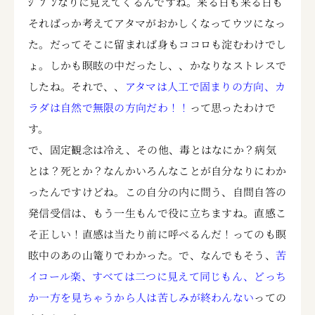
ｼﾞﾌﾞﾝなりに見えてくるんですね。来る日も来る日も
そればっか考えてアタマがおかしくなってウツになっ
た。だってそこに留まれば身もココロも淀むわけでし
ょ。しかも瞑眩の中だったし、、かなりなストレスで
したね。それで、、
アタマは人工で固まりの方向、カ
ラダは自然で無限の方向だわ！！
って思ったわけで
す。
で、固定観念は冷え、その他、毒とはなにか？病気
とは？死とか？なんかいろんなことが自分なりにわか
ったんですけどね。この自分の内に問う、自問自答の
発信受信は、もう一生もんで役に立ちますね。直感こ
そ正しい！直感は当たり前に呼べるんだ！ってのも瞑
眩中のあの山篭りでわかった。で、なんでもそう、
苦
イコール楽、すべては二つに見えて同じもん、どっち
か一方を見ちゃうから人は苦しみが終わんない
っての