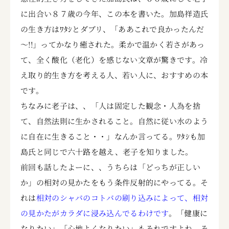
に出合い８７歳の今年、この本を書いた。加島祥造氏
の生き方はﾜﾀｼとダブリ、「ああこれで良かったんだ
～!!」ってかなり癒された。柔かで温かく若さがあっ
て、全く酸化（老化）を感じない文章が驚きです。冷
え取り的生き方を考える人、若い人に、おすすめの本
です。
ちなみに老子は、、「人は固定した観念・人為を捨
て、自然法則に生かされること。自然に従い水のよう
に自在に生きること・・」なんか言ってる。ﾜﾀｼも加
島氏と同じで六十路を越え、老子を知りました。
前回も話したよーに、、うちらは「どっちが正しい
か」の相対の見かたをもう条件反射的にやってる。そ
れは
相対のシャバのコトバの刷り込みによって、相対
の見かたがカラダに浸み込んでるわけです
。「健康に
なりたい」「心地よくなりたい」もそれですよね。そ