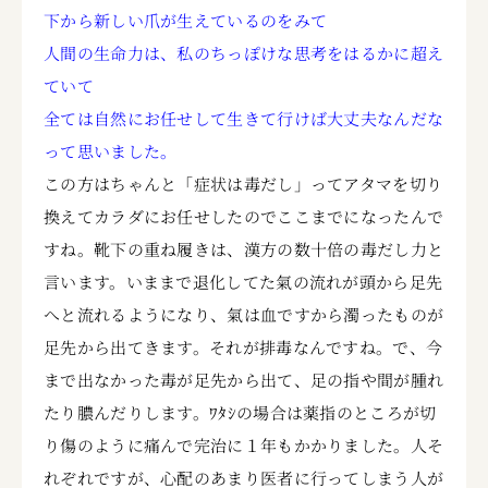
下から新しい爪が生えているのをみて
人間の生命力は、私のちっぽけな思考をはるかに超え
ていて
全ては自然にお任せして生きて行けば大丈夫なんだな
って思いました。
この方はちゃんと「症状は毒だし」ってアタマを切り
換えてカラダにお任せしたのでここまでになったんで
すね。靴下の重ね履きは、漢方の数十倍の毒だし力と
言います。いままで退化してた氣の流れが頭から足先
へと流れるようになり、氣は血ですから濁ったものが
足先から出てきます。それが排毒なんですね。で、今
まで出なかった毒が足先から出て、足の指や間が腫れ
たり膿んだりします。ﾜﾀｼの場合は薬指のところが切
り傷のように痛んで完治に１年もかかりました。人そ
れぞれですが、心配のあまり医者に行ってしまう人が