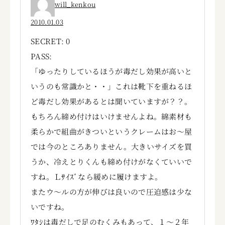
will_kenkou
2010.01.03
SECRET: 0
PASS:
「ゆったりしているほうが毒だし効果が高いと
いうのも常識かと・・」これは靴下を重ねるほ
ど毒だし効果があるとは聞いていますが？？。
もちろん締め付けはいけませんよね。綿素材も
柔らかで組曲がきついというクレームはお～屋
では今のところありません。大きいサイズを買
うか、冷えとりくんも締め付けがなくていいで
すね。Ｌｻｲｽﾞなら緩めに履けますよ。
またウ～ルの方が伸びは良いので圧迫感は少な
いですね。
ﾜﾀｼは毒だしで足のむくみもあって、１～２年