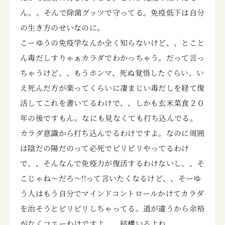
ん。。そんで除菌グッツで守ってる。免疫低下は自分
の生き方のせいなのに。
こーゆうの免疫学なんか全く知らないけど、、とこと
ん毒だしすりゃぁカラダでわかっちゃう。だって言っ
ちゃうけど、、もうホンマ、死ぬ覚悟したぐらい、い
え死んだ方が楽ってくらいに凄まじい毒だしを経て復
活してこれを書いてるわけで、、しかも玄米菜食２０
年の後ですもん。なにも見なくても打ち込んでる。
カラダ意識から打ち込んでるわけですよ。なのに周囲
は陰だの陽だのって必死でピリピリやってるわけ
で、、そんなんで免疫力が復活するわけないし、、そ
こじゃね～だろ～!!って言いたくなるけど、、そーゆ
う人はもう自分でマインドコントロールかけてカラダ
を治そうとピリピリしちゃってる。道が違うから余裕
がなくコエーわけですよ。。結構いるよね。。