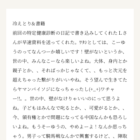
冷えとり&書籍
前回の特定健康診断の日記で書き込みしてくれたＬさ
んが早速資料を送ってくれた。ﾜﾀｼとしては、こーゆ
うのってなんつーか嬉しいです！壁がないというか、
世の中、みんなこーなら楽しいよね。大体、身内とか
親子とか、、そればっかじゃなくて、、もっと次元を
超えちゃった繋がりがいいやね。そう望んで生きてた
らヤマンバイソジになっちゃったし(+_+)ワチャ
ー!!。。世の中、壁がなけりゃいいのにって思うよ
ね。子どもはみんなで叱るとか、、可愛がるとか、、
今、領有権とかで問題になってる中国なんかも恐ろし
いよね。もうそーゆうの、やめよーよ！なんか思っち
ゃう。男子って騎馬戦なんかで興奮するけど、、陣取