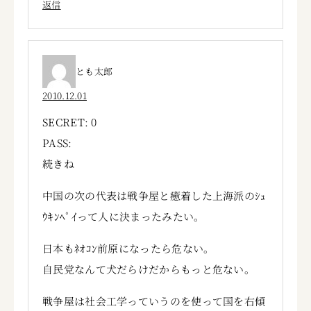
返信
とも太郎
2010.12.01
SECRET: 0
PASS:
続きね
中国の次の代表は戦争屋と癒着した上海派のｼｭ
ｳｷﾝﾍﾟｲって人に決まったみたい。
日本もﾈｵｺﾝ前原になったら危ない。
自民党なんて犬だらけだからもっと危ない。
戦争屋は社会工学っていうのを使って国を右傾