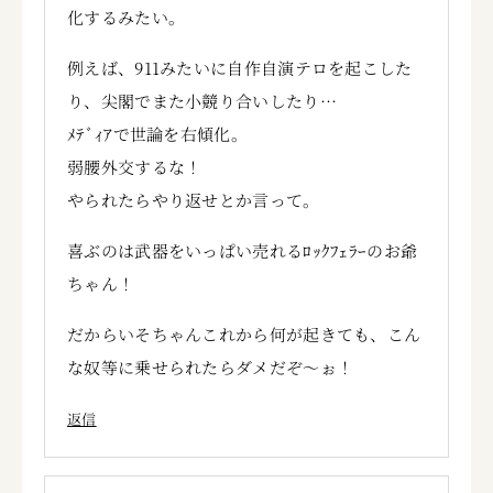
化するみたい。
例えば、911みたいに自作自演テロを起こした
り、尖閣でまた小競り合いしたり…
ﾒﾃﾞｨｱで世論を右傾化。
弱腰外交するな！
やられたらやり返せとか言って。
喜ぶのは武器をいっぱい売れるﾛｯｸﾌｪﾗｰのお爺
ちゃん！
だからいそちゃんこれから何が起きても、こん
な奴等に乗せられたらダメだぞ～ぉ！
返信