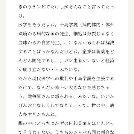
きのうテレビでたけしがそんなこと言ってたっ
け。
医学もそうだよね。千島学説（病的体内・体外
環境から病的な菌の発生、細胞は分裂じゃなく
血球からの自然発生、、）なんか考えれば解決
することばっかなんだけどね。企業は新薬をど
んどん開発するし、、ガン患者がいないと経済
が成り立たない・・みたいな。
だから現代医学への批判や千島学説を主張する
だけで、なんだか怖～い大きな存在感じちゃ
う。戦争屋さんに怒られる、みたいな。いいか
げんおとなしくしてなきゃ、って。世の中、病
人多すぎだもんね。
腸の中はどっちつかずの日和見菌がほとんどっ
て言うじゃない。うちらのシャバも同じ割合な