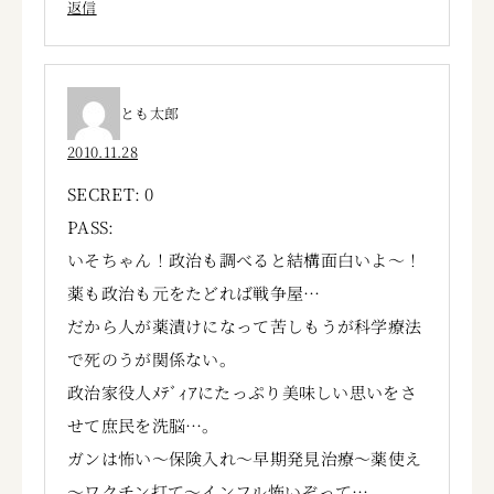
返信
とも太郎
2010.11.28
SECRET: 0
PASS:
いそちゃん！政治も調べると結構面白いよ～！
薬も政治も元をたどれば戦争屋…
だから人が薬漬けになって苦しもうが科学療法
で死のうが関係ない。
政治家役人ﾒﾃﾞｨｱにたっぷり美味しい思いをさ
せて庶民を洗脳…。
ガンは怖い～保険入れ～早期発見治療～薬使え
～ワクチン打て～インフル怖いぞって…。