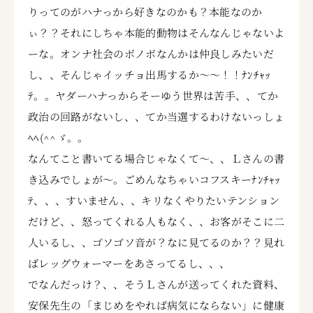
りってのがハナっから好きなのかも？本能なのか
ぃ？？それにしちゃ本能的動物はそんなんじゃないよ
ーな。オンナ社会のボノボなんかは仲良しみたいだ
し、、そんじゃイッチョ出馬するか～～！！ﾅﾝﾁｬｯ
ﾃ。。ヤダーハナっからそーゆう世界は苦手、、てか
政治の回路がないし、、てか当選するわけないっしょ
ﾍﾍ(^^ゞ。。
なんてこと書いてる場合じゃなくて～、、Ｌさんの書
き込みでしょが～。ごめんなちゃいコフスキーﾅﾝﾁｬｯ
ﾃ、、、すいません、、キリなくやりたいテンション
だけど、、怒ってくれる人もなく、、お客がそこに二
人いるし、、ゴソゴソ音が？なに見てるのか？？見れ
ばレッグウォーマーをあさってるし、、、
でなんだっけ？、、そうＬさんが送ってくれた資料、
安保先生の「まじめをやれば病気にならない」に健康