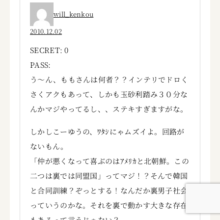
will_kenkou
2010.12.02
SECRET: 0
PASS:
う～ん、ももさんは何者？？インテリでドロく
さくアクもあって、しかも玉砂利踏み３０分な
んかマジやってるし、、ステキすぎますがな。
しかしこーゆうの、ﾜﾀｼにゃムズイよ。回路が
ないもん。
「仲が悪くなって喜ぶのはｱﾒﾘｶと北朝鮮。この
二つは裏では同盟国」ってマジ！？そんで韓国
と合同訓練？ぞっとする！なんだか裏男子社会
っていうのかな。それを裏で動かす大きな存在
もあるって言うじゃない？