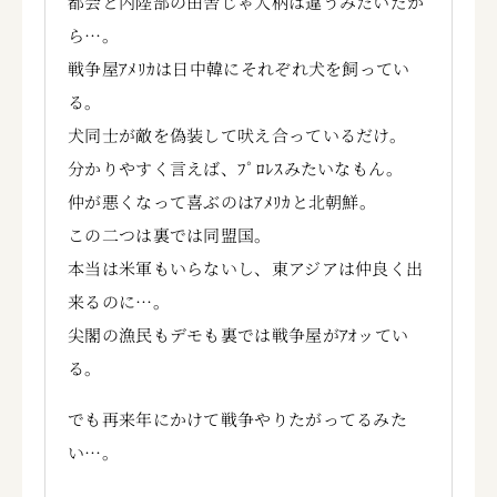
都会と内陸部の田舎じゃ人柄は違うみたいだか
ら…。
戦争屋ｱﾒﾘｶは日中韓にそれぞれ犬を飼ってい
る。
犬同士が敵を偽装して吠え合っているだけ。
分かりやすく言えば、ﾌﾟﾛﾚｽみたいなもん。
仲が悪くなって喜ぶのはｱﾒﾘｶと北朝鮮。
この二つは裏では同盟国。
本当は米軍もいらないし、東アジアは仲良く出
来るのに…。
尖閣の漁民もデモも裏では戦争屋がｱｵッてい
る。
でも再来年にかけて戦争やりたがってるみた
い…。