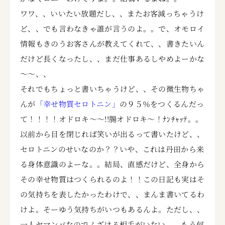
ワワ、、いいたい放題だし、、またお客減っちゃうけ
ど、、でも言わなきゃ誰が言うのよ。。で、オモロイ
情報もきのうお客さんが教えてくれて、、書きたいん
だけど長くなったし、、まだ仕事あるしやめよーかな
～～、、
それでもちょっと書いちゃうけど、、その微生物ちゃ
んが
「幸せ物質セロトニン」
の９５％をつくるんだっ
て！！！！オドロキ～～!!腸オドロキ～！ﾅﾝﾁｬｯﾃ。。
以前から目を閉じれば笑いが出るって書いたけど、、
セロトニンのせいなのか？？いや、これは丹田から来
る身体意識のよーな。。結局、直感だけど、全身から
その幸せ物質はつくられるのよ！！この日記も実はそ
の気持ちを表したかったわけで、、まんま書いてるわ
けよ。そーゆう気持ちがいつもあるんよ。ただし、、
一人ヤマンバなのでふざける相手がいない、、もう何