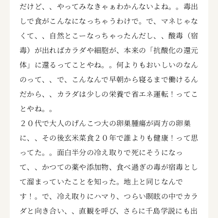
だけど、、やってみなきゃぁわかんないよね。。毒出
しで食がこんなになっちゃうわけで。で、マネじゃな
くて、、自然とこーなっちゃったんだし、、酸毒（宿
毒）が出ればカラダや細胞が、本来の「抗酸化の還元
体」に還るってことやね。。何よりもおいしいのなん
のって、、で、こんなんで早朝から寝るまで働けるん
だから、、カラダは少しの栄養で省エネ運転！ってこ
とやね。。
２０代で大人のげんこつ大の卵巣腫瘍が両方の卵巣
に、、その後玄米菜食２０年で誰よりも健康！って思
ってた。。面白半分の冷え取りで死にそうになっ
て、、かつての薬や添加物、食べ過ぎの毒が宿毒とし
て溜まっていたことを知った。地上と同じなんで
す！。で、冷え取りにハマり、つらい瞑眩の中でカラ
ダと向き合い、、直観を呼び、さらに千島学説にも出