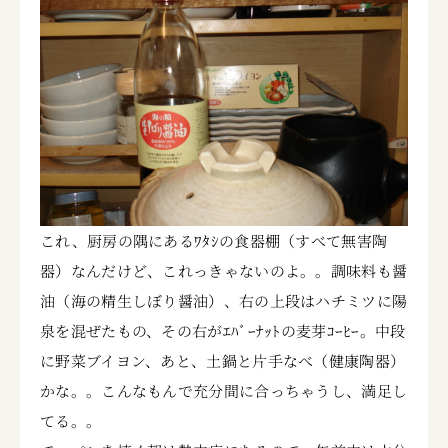
これ、厨房の隅にあるﾜﾀｼの食器棚（すべて無害陶
器）なんだけど、これっきゃないのよ。。調味料も醤
油（海の精生しぼり醤油）、右の上段はハチミツに陽
泉を混ぜたもの、その右がｴﾊﾞｰﾅｯﾄの麦芽ｺｰﾋｰ。中段
に野菜ブイヨン、あと、土鍋と片手なべ（健康陶器）
かな。。こんなもんで充分間に合っちゃうし、満足し
てる。。