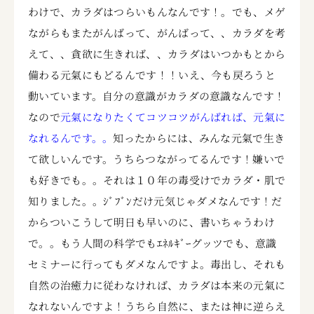
わけで、カラダはつらいもんなんです！。でも、メゲ
ながらもまたがんばって、がんばって、、カラダを考
えて、、貪欲に生きれば、、カラダはいつかもとから
備わる元氣にもどるんです！！いえ、今も戻ろうと
動いています。自分の意識がカラダの意識なんです！
なので
元氣になりたくてコツコツがんばれば、元氣に
なれるんです。。
知ったからには、みんな元氣で生き
て欲しいんです。うちらつながってるんです！嫌いで
も好きでも。。それは１０年の毒受けでカラダ・肌で
知りました。。ｼﾞﾌﾞﾝだけ元気じゃダメなんです！だ
からついこうして明日も早いのに、書いちゃうわけ
で。。もう人間の科学でもｴﾈﾙｷﾞｰグッツでも、意識
セミナーに行ってもダメなんですよ。毒出し、それも
自然の治癒力に従わなければ、カラダは本来の元氣に
なれないんですよ！うちら自然に、または神に逆らえ