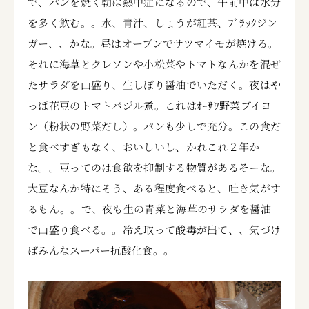
で、パンを焼く朝は熱中症になるので、午前中は水分
を多く飲む。。水、青汁、しょうが紅茶、ﾌﾞﾗｯｸジン
ガー、、かな。昼はオーブンでサツマイモが焼ける。
それに海草とクレソンや小松菜やトマトなんかを混ぜ
たサラダを山盛り、生しぼり醤油でいただく。夜はや
っぱ花豆のトマトバジル煮。これはｵｰｻﾜ野菜ブイヨ
ン（粉状の野菜だし）。パンも少しで充分。この食だ
と食べすぎもなく、おいしいし、かれこれ２年か
な。。豆ってのは食欲を抑制する物質があるそーな。
大豆なんか特にそう、ある程度食べると、吐き気がす
るもん。。で、夜も生の青菜と海草のサラダを醤油
で山盛り食べる。。冷え取って酸毒が出て、、気づけ
ばみんなスーパー抗酸化食。。