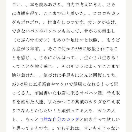
合い、、本を読みあさり、自力で考えに考え、さら
に直観を得て、ここまで辿り着いた。。ココロもカラ
ダもボロボロ、、仕事をしつつです。カンクが抜け、
できないパンやパソコンもあって、骨からの毒出し
（たぶん骨のガン）もあり手足はマヒ状態、、もうど
ん底が３年前。。そこで何かのﾁｶﾗに応援されてるこ
とを感じ、、さらにがんばって、、生かされ生きる！
ってことを強く感じ、、そのチカラによってここまで
辿り着けた。。気づけば手足もほとんど回復してた。
ﾜﾀｼは単に玄米菜食やマクロで健康になれる！って思
ってる人、前回書いたお店に来るオバハン達、冷え取
りを始めた人達、またかつての薬漬のカラダを冷え取
りでなんとかしたい！と頑張ってる人も、ガンの人
も、、もっと
自然な自分のカラダ
と向き合って欲しい
と思ってるんです。。でもそれは、甘いもんじゃない