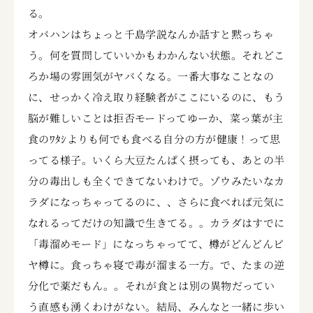
る。
オバハンはちょっと千島学説なんか話すと黙っちゃ
う。何を質問していいかもわかんない状態。それどこ
ろか場の雰囲気がヤバくなる。一番大事なことなの
に、せっかく冷え取り経験者がここにいるのに、もう
脳が難しいことは拒否モードってゆーか、菜っ葉が主
食のﾜﾀｼよりも何でも食べる自分の方が健康！って思
ってる様子。いくら大豆たんぱく摂っても、あとの半
分の毒出しも全くできてないわけで。ゾウみたいなカ
ラダになっちゃってるのに、、さらに食べれば元気に
なれるってだけの知識で生きてる。。カラダはすでに
「毒溜めモード」になっちゃってて、樽がどんどんビ
ヤ樽に。食っちゃ寝で毒が溜まる一方。で、たまの逆
分化で薬だもん。。それが食とは別の異物だってい
う直感も湧くわけがない。結局、みんなと一緒に歩い