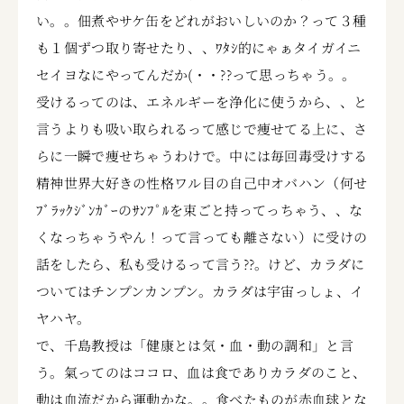
い。。佃煮やサケ缶をどれがおいしいのか？って３種
も１個ずつ取り寄せたり、、ﾜﾀｼ的にゃぁタイガイニ
セイヨなにやってんだか(・・??って思っちゃう。。
受けるってのは、エネルギーを浄化に使うから、、と
言うよりも吸い取られるって感じで痩せてる上に、さ
らに一瞬で痩せちゃうわけで。中には毎回毒受けする
精神世界大好きの性格ワル目の自己中オバハン（何せ
ﾌﾞﾗｯｸｼﾞﾝｶﾞｰのｻﾝﾌﾟﾙを束ごと持ってっちゃう、、な
くなっちゃうやん！って言っても離さない）に受けの
話をしたら、私も受けるって言う??。けど、カラダに
ついてはチンプンカンプン。カラダは宇宙っしょ、イ
ヤハヤ。
で、千島教授は「健康とは気・血・動の調和」と言
う。氣ってのはココロ、血は食でありカラダのこと、
動は血流だから運動かな。。食べたものが赤血球とな