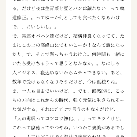
る。だけど夜は生青菜と豆とパンは譲れない！って軌
道修正。。ってゆーか何としても食べたくなるわけ
で、、おいしいし。。
で、常連オバハン達だけど、結構仲良くなってて、た
まにこの上の高峰山にでもいこーか！なんて話になっ
たり。で、そこで黙っちゃうわけよ。何時間も一緒に
いたら受けちゃうって思うとなかなか。。なにしろ一
人ビジネス、寝込めないからムチャできない。あと、
数年で受けもなくなりそうだけど、今は孤独やね。
ま、一人も自由でいいけど。。でも、直感的に、こっ
ちの方向はこれからの時代、強く元気に生きられそー
な気がする。それにｼﾞﾌﾞﾝで言うのもなんだけど、
「人の毒吸ってコツコツ浄化、、」ってキツイけど、
これって陰徳ってやつやね。いつかご褒美があるでし
ょ。。人工はどこまでも淘汰で病気なわけで、、また