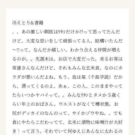
冷えとり&書籍
、、あの激しい瞑眩はﾜﾀｼだけか??って思ってたんだ
けど、大変な思いをして頑張ってる人、結構いたんだ
～!!って、なんだか嬉しい。わかり合える仲間が増え
るのが。。先週末は、お店で大変だった。来るお客は
常連さんなんだけど、それもみんな玄米食。なのにカ
ラダが悪いんだよね。もう、血は氣（千島学説）だか
ら、漂ってくるのよ。あぁ、この人、このままやって
たらいつかヤバイって。。みんなﾜﾀｼとタメか５歳く
らい年上のおばさん。ウエストがなくて樽状態。お
尻がデッカイのなんのって、サイかゾウやね。。でも
食にやたらこだわってて、玄米に漬物に味噌汁が大好
き！って言う。それでいて何ゆえにあんなに太れるの