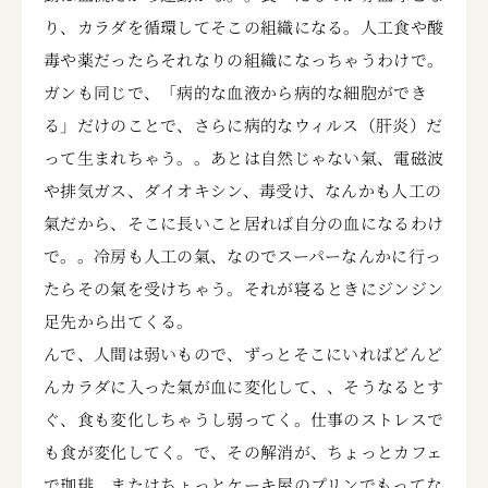
り、カラダを循環してそこの組織になる。人工食や酸
毒や薬だったらそれなりの組織になっちゃうわけで。
ガンも同じで、「病的な血液から病的な細胞ができ
る」だけのことで、さらに病的なウィルス（肝炎）だ
って生まれちゃう。。あとは自然じゃない氣、電磁波
や排気ガス、ダイオキシン、毒受け、なんかも人工の
氣だから、そこに長いこと居れば自分の血になるわけ
で。。冷房も人工の氣、なのでスーパーなんかに行っ
たらその氣を受けちゃう。それが寝るときにジンジン
足先から出てくる。
んで、人間は弱いもので、ずっとそこにいればどんど
んカラダに入った氣が血に変化して、、そうなるとす
ぐ、食も変化しちゃうし弱ってく。仕事のストレスで
も食が変化してく。で、その解消が、ちょっとカフェ
で珈琲、またはちょっとケーキ屋のプリンでもってな