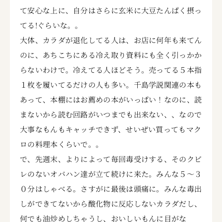
て安心な上に、自分はさらに玄米に大豆たんぱく摂っ
てる!ぐらいな。。
大体、カラダが退化してる人は、お店に何年も来てん
のに、あちこちにある冷え取り資料にも全く引っかか
らないわけで。冷えてる人ほどそう。売ってる５本指
１枚を履いてるだけの人も多い。千島学説関連の本も
あって、本棚にはお薦めの本がいっぱい！なのに、読
まないから読む回路がいつまでも出来ない、、なので
大事なもんもキャッチできず、せいぜい買ってもマク
ロの料理本くらいで。。
で、先週末、よりによって毎回毒受けする、そのクビ
レのないオバハン達が立て続けに来た。みんな５～３
０分はしゃべる。さすがに最後は頭痛に。みんな毒出
しができてないから酸化物に反応しないカラダだし、
何でも油炒めしちゃうし、おいしいもんに目がな