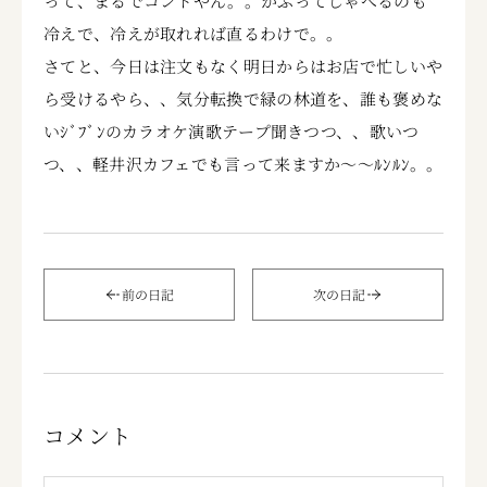
って、まるでコントやん。。かぶってしゃべるのも
冷えで、冷えが取れれば直るわけで。。
さてと、今日は注文もなく明日からはお店で忙しいや
ら受けるやら、、気分転換で緑の林道を、誰も褒めな
いｼﾞﾌﾞﾝのカラオケ演歌テープ聞きつつ、、歌いつ
つ、、軽井沢カフェでも言って来ますか～～ﾙﾝﾙﾝ。。
前の日記
次の日記
コメント