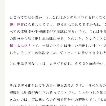
ところでなぜ少食か！？..これはカラダもココロも軽くな
説）体質
になるわけですよ。逆分化は若返りですからね。で
べての体細胞や生殖細胞が赤血球に戻る」です。これは千
の部分から解け出し赤血球に戻る」とのこと。ということは
起こるんだ！
って、当時のワタシは激しい毒出しの中でこ
した。そしてこの学説を広め、ずっとここに書いてきました.
この千島学説なしには、カラダを信じ、カラダと向き合い
それで逆分化とは反対の分化説もあるんです..「食べたも
健康的に組織が再生されるってことです。しっかりした体
きないのは、実は悪いものが出る逆分化の若返りをしてる