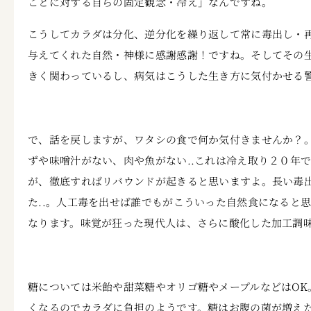
ことに対する自らの固定観念・冷え」なんですね。
こうしてカラダは分化、逆分化を繰り返して常に毒出し・
与えてくれた自然・神様に感謝感謝！ですね。そしてその
きく関わっているし、病気はこうした生き方に気付かせる警
で、話を戻しますが、ワタシの食で何か気付きませんか？
ずや味噌汁がない、肉や魚がない..これは冷え取り２０年
が、徹底すればリバウンドが起きると思いますよ。長い毒
た..。人工毒を出せば誰でもがこういった自然食になると
なります。味覚が狂った現代人は、さらに酸化した加工調
糖については米飴や甜菜糖やオリゴ糖やメープルなどはOK
くなるのでカラダに負担のようです。糖はお腹の菌が増え