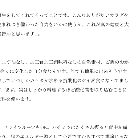
再生をしてくれてるってことです。こんなありがたいカラダを
生まれつき備わった自力をいかに使うか、これが真の健康と大
告かと思います..。
。まず油なし、加工食加工調味料なしの自然素材、ご飯のおか
で徐々に変化した自分食なんです。誰でも簡単に出来そうです
出しでいつしかカラダが求める抗酸化のケイ素食になってまし
思います。実はしっかり料理するほど酸化物を取り込むことに
味料を使います。
。ドライフルーツもOK。ハチミツはたくさん摂ると背中が痛
たり、脳のエネルギー源として必要ですからすべて排除じゃな