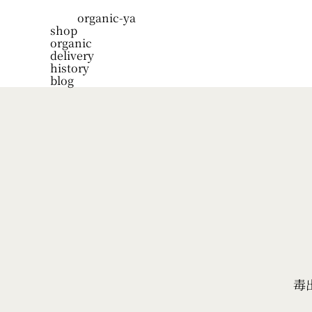
organic-ya
shop
organic
delivery
history
blog
毒