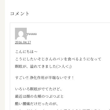
コメント
yuuuu
2016.04.17
こんにちは〜
こうにしたいそじさんのパンを食べるようになって
瞑眩が、溢れてきました(＞人＜;)
すごい‼︎ 浄化作用が半端ないです！
いろいろ瞑眩がでてたけど、
最近は顔の右頬のつぶつぶと
酷い腰痛だけだったのが、