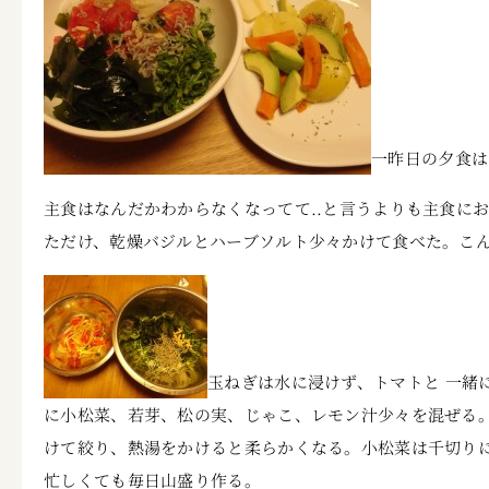
一昨日の夕食は
主食はなんだかわからなくなってて..と言うよりも主食に
ただけ、乾燥バジルとハーブソルト少々かけて食べた。こ
玉ねぎは水に浸けず、トマトと 一緒
に小松菜、若芽、松の実、じゃこ、レモン汁少々を混ぜる
けて絞り、熱湯をかけると柔らかくなる。小松菜は千切り
忙しくても毎日山盛り作る。