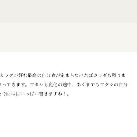
はカラダが好む最高の自分食が定まらなければカラダも甦りま
まってきます。ワタシも変化の途中、あくまでもワタシの自分
を今回は目いっぱい書きますね！。