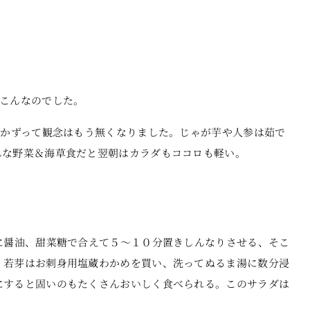
こんなのでした。
おかずって観念はもう無くなりました。じゃが芋や人参は茹で
んな野菜＆海草食だと翌朝はカラダもココロも軽い。
に醤油、甜菜糖で合えて５～１０分置きしんなりさせる、そこ
。若芽はお刺身用塩蔵わかめを買い、洗ってぬるま湯に数分浸
にすると固いのもたくさんおいしく食べられる。このサラダは