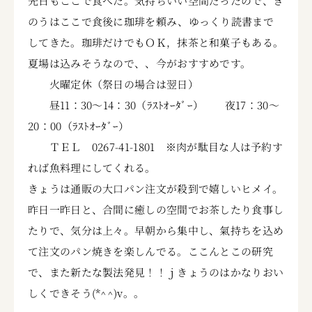
先日もここで食べた。気持ちいい空間だったので、き
のうはここで食後に珈琲を頼み、ゆっくり読書まで
してきた。珈琲だけでもＯＫ，抹茶と和菓子もある。
夏場は込みそうなので、、今がおすすめです。
火曜定休（祭日の場合は翌日）
昼11：30～14：30（ﾗｽﾄｵｰﾀﾞｰ） 夜17：30～
20：00（ﾗｽﾄｵｰﾀﾞｰ）
ＴＥＬ 0267-41-1801 ※肉が駄目な人は予約す
れば魚料理にしてくれる。
きょうは通販の大口パン注文が殺到で嬉しいヒメイ。
昨日一昨日と、合間に癒しの空間でお茶したり食事し
たりで、気分は上々。早朝から集中し、氣持ちを込め
て注文のパン焼きを楽しんでる。ここんとこの研究
で、また新たな製法発見！！ｊきょうのはかなりおい
しくできそう(*^^)v。。