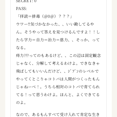
SECRET: 0
PASS:
「拝読＝排毒（＠0＠）？？？」
ウワー!!気づかなかった、、いい勘してるや
ん。そうやって答えを見つけるんですよ！！し
たら字力＝自力＝治力＝慈力、、そっか、って
なる。
痔力???ってのもあるけど、、この辺は固定観念
じゃなく、分解して考えるわけよ。できなきゃ
飛ばしてもいいんだけど、、ｼﾞﾌﾞﾝのレベルで
やってくとこりゃコトバは人間がつくったもん
じゃねーべ！。うちら相対のコトバで育てられ
てる！って思うわけよ。ほんと、よくできてる
のよ。
なので、あるもんすべて受け入れて肯定な生き