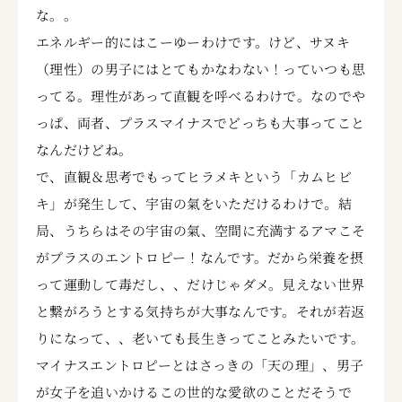
な。。
エネルギー的にはこーゆーわけです。けど、サヌキ
（理性）の男子にはとてもかなわない！っていつも思
ってる。理性があって直観を呼べるわけで。なのでや
っぱ、両者、プラスマイナスでどっちも大事ってこと
なんだけどね。
で、直観＆思考でもってヒラメキという「カムヒビ
キ」が発生して、宇宙の氣をいただけるわけで。結
局、うちらはその宇宙の氣、空間に充満するアマこそ
がプラスのエントロピー！なんです。だから栄養を摂
って運動して毒だし、、だけじゃダメ。見えない世界
と繋がろうとする気持ちが大事なんです。それが若返
りになって、、老いても長生きってことみたいです。
マイナスエントロピーとはさっきの「天の理」、男子
が女子を追いかけるこの世的な愛欲のことだそうで