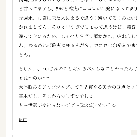
と言ってますし、ﾜﾀｼも確実にココロが活発になってま
先週末、お店に来た人にまるで違う！輝いてる！みたい
かれましてん、そりゃ早すぎでしょって思うけど、接客
違ってきたみたい。しゃべりすぎて喉がかれ、疲れまし
ん。ゆるめれば確実にゆるんだ分、ココロは余裕がでま
もん。
もしか、、keiさんのことだからおかしなことやったん
ぁね～のか～～
大体脳みそジャブジャブって？？寝ゆる黄金の３点セッ
基本だし、そこから少しずつでしょ。
もー世話がやけるな~~ﾌﾟﾌﾟｯ(≧З≦)ﾉ彡*:･'ﾟ☆
返信