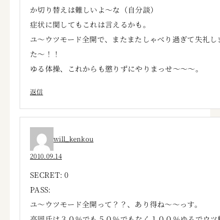
か切り替えは難しいよ～な（自分談）
症状に関してもこれは言えるかも。
ユ～ウツモード全開で、またまたしゃべり過ぎて失礼し
た～！！
ゆる体操、これからも懲りずにやりまっせ～～～。
返信
will_kenkou
2010.09.14
SECRET: 0
PASS:
ユ～ウツモード全開って？？、あり得ね～～っす。
高岡氏は３０％でも５０％でもなく１００％ゆるでウツ