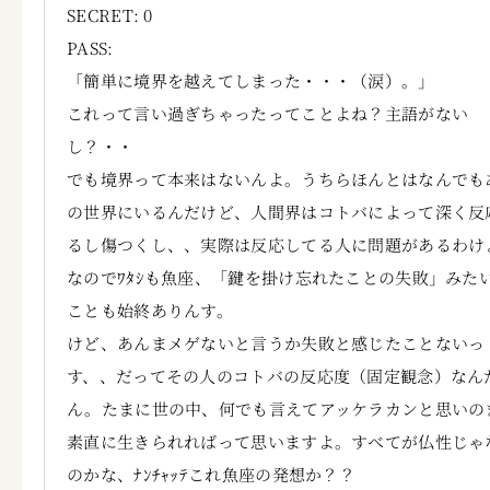
SECRET: 0
PASS:
「簡単に境界を越えてしまった・・・（涙）。」
これって言い過ぎちゃったってことよね？主語がない
し？・・
でも境界って本来はないんよ。うちらほんとはなんでも
の世界にいるんだけど、人間界はコトバによって深く反
るし傷つくし、、実際は反応してる人に問題があるわけ
なのでﾜﾀｼも魚座、「鍵を掛け忘れたことの失敗」みた
ことも始終ありんす。
けど、あんまメゲないと言うか失敗と感じたことないっ
す、、だってその人のコトバの反応度（固定観念）なん
ん。たまに世の中、何でも言えてアッケラカンと思いの
素直に生きられればって思いますよ。すべてが仏性じゃ
のかな、ﾅﾝﾁｬｯﾃこれ魚座の発想か？？