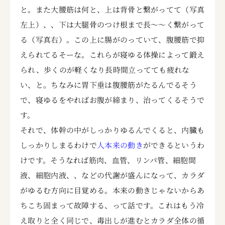
と。また大腰筋は何と、上は背骨と繋がってて（写真
左上）、、下は大腿骨のつけ根まで長～～く繋がって
る（写真右）。この上に腸がのっていて、腹腰筋で抑
えられてるそーな。これらが寝ゆる体操によって鍛え
られ、歩くのが軽くなり長時間立ってても疲れな
い、と。ちなみに胃下垂は腹腰筋がたるんでるそう
で、寝ゆるをやればお腹が締まり、治ってくるそうで
す。
それで、体幹の中がしっかりゆるんでくると、内臓も
しっかりしまるわけで
人本来の動き
ができるというわ
けです。そうなれば筋肉、血管、リンパ管、細胞間
液、細胞内液、、などの代謝が盛んになって、カラダ
がゆるむ方向に目覚める。本来の動きじゃないからあ
ちこち固まって故障する、って話です。これはもう冷
え取りと全く同じで、毒出しが進むとカラダ全体の循