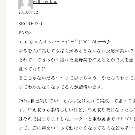
will_kenkou
2010.09.12
SECRET: 0
PASS:
lulu ちゃんオッハ～～(ﾟ∀ﾟ)(ﾟ∀ﾟ)ﾉｵｯ━ﾊ♪
ゆるを人に話しても冷えがあるとなかなか反応が鈍いで
それでいてせっかく獲れた夏野菜を冷えるとかで火を通
食べてたり??
そこじゃないだろ～～って思っちゃう。やたら拘わって
ってわかんなくなってる人が結構います。
ﾜﾀｼは自己判断でいいもんは受け入れて実践！て思って
す。冷え取りも素晴らしいけど、冷え取り教になったら
はそれで固まりますしね。マクロと重ね履きでゴリゴリ
って、逆に毒をつくって動けなくなってる人なども多い