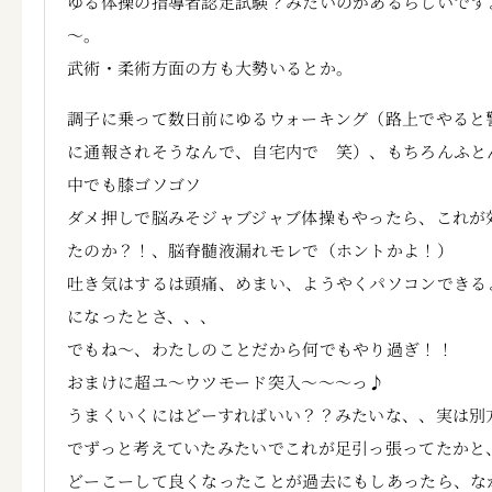
ゆる体操の指導者認定試験？みたいのがあるらしいです
～。
武術・柔術方面の方も大勢いるとか。
調子に乗って数日前にゆるウォーキング（路上でやると
に通報されそうなんで、自宅内で 笑）、もちろんふと
中でも膝ゴソゴソ
ダメ押しで脳みそジャブジャブ体操もやったら、これが
たのか？！、脳脊髄液漏れモレで（ホントかよ！）
吐き気はするは頭痛、めまい、ようやくパソコンできる
になったとさ、、、
でもね～、わたしのことだから何でもやり過ぎ！！
おまけに超ユ～ウツモード突入～～～っ♪
うまくいくにはどーすればいい？？みたいな、、実は別
でずっと考えていたみたいでこれが足引っ張ってたかと
どーこーして良くなったことが過去にもしあったら、な