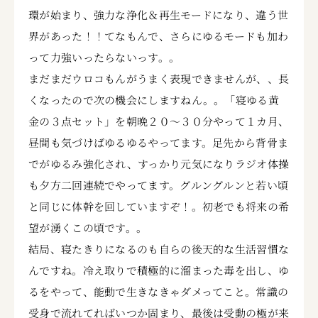
環が始まり、強力な浄化＆再生モードになり、違う世
界があった！！てなもんで、さらにゆるモードも加わ
って力強いったらないっす。。
まだまだウロコもんがうまく表現できませんが、、長
くなったので次の機会にしますねん。。「寝ゆる黄
金の３点セット」を朝晩２０～３０分やって１カ月、
昼間も気づけばゆるゆるやってます。足先から背骨ま
でがゆるみ強化され、すっかり元気になりラジオ体操
も夕方二回連続でやってます。グルングルンと若い頃
と同じに体幹を回していますぞ！。初老でも将来の希
望が湧くこの頃です。。
結局、寝たきりになるのも自らの後天的な生活習慣な
んですね。冷え取りで積極的に溜まった毒を出し、ゆ
るをやって、能動で生きなきゃダメってこと。常識の
受身で流れてればいつか固まり、最後は受動の極が来