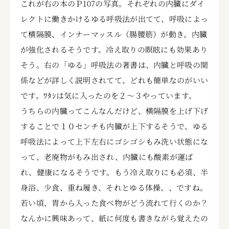
これが右の本のＰ107の写真。それぞれの内臓にダイ
レクトに働きかけるゆる呼吸法が出てて、呼吸によっ
て横隔膜、インナーマッスル（腸腰筋）が動き、内臓
が強化されるそうです。冷え取りの瞑眩にも効果あり
そう。右の「ゆる」呼吸法の著書は、内臓と呼吸の関
係などが詳しく説明されてて、どれも簡単なのがいい
です。ﾜﾀｼは気に入ったのを２～３やっています。
うちらの内臓ってこんなんだけど、横隔膜を上げ下げ
することで１０センチも内臓が上下するそうで、ゆる
呼吸法によって上下左右にゴシゴシもみ洗い状態にな
って、老廃物がもみ出され、内臓にも酸素が運ば
れ、健康になるそうです。もう冷え取りにも必須、半
身浴、少食、重ね履き、それとゆる体操、、ですね。
若い頃、胃から入った食べ物がどう流れて行くのか？
なんかに興味あって、紙に何度も書きながら覚えたの