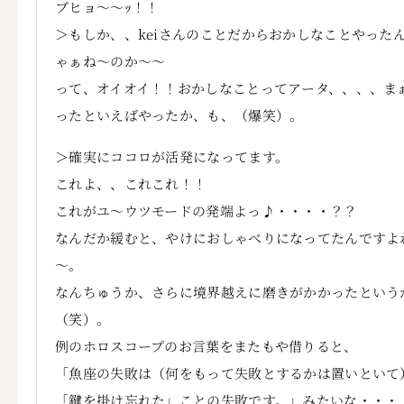
ブヒョ～～ｯ！！
＞もしか、、keiさんのことだからおかしなことやった
ゃぁね～のか～～
って、オイオイ！！おかしなことってアータ、、、、ま
ったといえばやったか、も、（爆笑）。
＞確実にココロが活発になってます。
これよ、、これこれ！！
これがユ～ウツモードの発端よっ♪・・・・？？
なんだか緩むと、やけにおしゃべりになってたんですよ
～。
なんちゅうか、さらに境界越えに磨きがかかったという
（笑）。
例のホロスコープのお言葉をまたもや借りると、
「魚座の失敗は（何をもって失敗とするかは置いといて
「鍵を掛け忘れた」ことの失敗です。」みたいな・・・