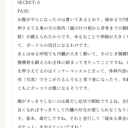
SECRET: 0
PASS:
お腹が平らになったのは書いてあるとおり、寝ゆるで内
押さえてる奥の方の筋肉（腿の付け根から背骨までの腸
筋）が鍛えられたからです。ゆるむことで伸縮が大きく
て、ガードルの役目になるわけです。
あとはゆる呼吸でも内臓が大きく動いて、そのとき腸腰
腹横筋も鍛えられ全体に締まってきたってことですね。
を押さえてるのはインナーマッスルと言って、体幹内部
肉（写真）でそこがたるんでると胃下垂になったり、年
ともにポッコリお腹になるそうです。
腸がすっきりしないのは毒だし症状で瞑眩ですよね。全
良くなればすっきりして内臓の存在が感じられなくなり
す。基本、毒だしですね、それと並行して「寝ゆる黄金
点セット」をやるといいですね！