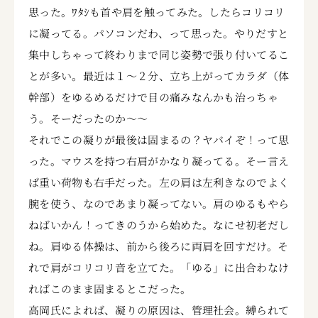
思った。ﾜﾀｼも首や肩を触ってみた。したらコリコリ
に凝ってる。パソコンだわ、って思った。やりだすと
集中しちゃって終わりまで同じ姿勢で張り付いてるこ
とが多い。最近は１～２分、立ち上がってカラダ（体
幹部）をゆるめるだけで目の痛みなんかも治っちゃ
う。そーだったのか～～
それでこの凝りが最後は固まるの？ヤバイぞ！って思
った。マウスを持つ右肩がかなり凝ってる。そー言え
ば重い荷物も右手だった。左の肩は左利きなのでよく
腕を使う、なのであまり凝ってない。肩のゆるもやら
ねばいかん！ってきのうから始めた。なにせ初老だし
ね。肩ゆる体操は、前から後ろに両肩を回すだけ。そ
れで肩がコリコリ音を立てた。「ゆる」に出合わなけ
ればこのまま固まるとこだった。
高岡氏によれば、凝りの原因は、管理社会。縛られて