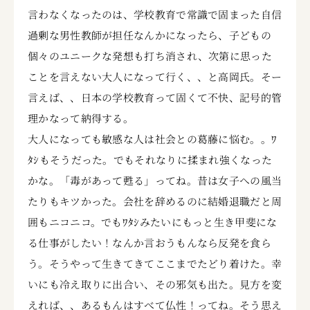
言わなくなったのは、学校教育で常識で固まった自信
過剰な男性教師が担任なんかになったら、子どもの
個々のユニークな発想も打ち消され、次第に思った
ことを言えない大人になって行く、、と高岡氏。そー
言えば、、日本の学校教育って固くて不快、記号的管
理かなって納得する。
大人になっても敏感な人は社会との葛藤に悩む。。ﾜ
ﾀｼもそうだった。でもそれなりに揉まれ強くなった
かな。「毒があって甦る」ってね。昔は女子への風当
たりもキツかった。会社を辞めるのに結婚退職だと周
囲もニコニコ。でもﾜﾀｼみたいにもっと生き甲斐にな
る仕事がしたい！なんか言おうもんなら反発を食ら
う。そうやって生きてきてここまでたどり着けた。幸
いにも冷え取りに出合い、その邪気も出た。見方を変
えれば、、あるもんはすべて仏性！ってね。そう思え