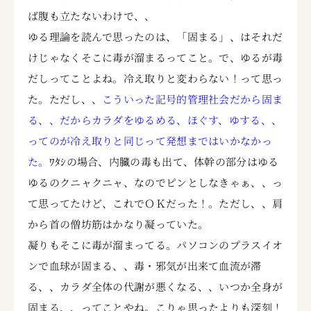
ば腹も立たないわけで、、
ゆる理論を読んで思ったのは、「固まる」、はそれだ
けじゃなくそこに毒が溜まるってこと。で、ゆるが毒
だしってことよね。冷え取りと変わらない！って思っ
た。ただし、、
こういった記号的管理社会だから固ま
る、、だからカラダをゆるめる、ほぐす、ゆする、、
ってのが冷え取りと同じって発想まではいかなかっ
た。
ﾜﾀｼの場合、内臓の毒も出て、体幹の部分はゆる
ゆるのクニャクニャ、なのでピンとしなきゃぁ、、っ
て思ってたけど、これでＯＫだった！。ただし、、肩
から首の僧坊筋はかなり凝っていた。
凝りもそこに毒が溜まってる。パソコンのプラスイオ
ンで血球が固まる、、毒・邪気が出来て血流が滞
る、、カラダ全体の代謝が悪くなる、、いつか全身が
固まる、、ってことやね。こりゃ思ったよりも深刻！