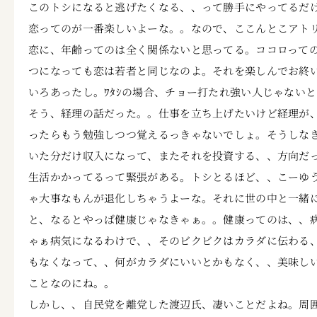
このトシになると逃げたくなる、、って勝手にやってるだ
恋ってのが一番楽しいよーな。。なので、ここんとこアトリエフ
恋に、年齢ってのは全く関係ないと思ってる。ココロって
つになっても恋は若者と同じなのよ。それを楽しんでお終
いろあったし。ﾜﾀｼの場合、チョー打たれ強い人じゃない
そう、経理の話だった。。仕事を立ち上げたいけど経理が
ったらもう勉強しつつ覚えるっきゃないでしょ。そうしなき
いた分だけ収入になって、またそれを投資する、、方向だっ
生活かかってるって緊張がある。トシとるほど、、こーゆ
ゃ大事なもんが退化しちゃうよーな。それに世の中と一緒
と、なるとやっぱ健康じゃなきゃぁ。。健康ってのは、、
ゃぁ病気になるわけで、、そのビクビクはカラダに伝わる
もなくなって、、何がカラダにいいとかもなく、、美味し
ことなのにね。。
しかし、、自民党を離党した渡辺氏、凄いことだよね。周