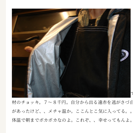
材のチョッキ。７～８千円。自分から出る遠赤を逃がさづ
があったけど、、メチャ温か。ここんとこ気に入ってる。。
体温で朝までポカポカなのよ。これぞ、、幸せってもんよ