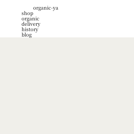
organic-ya
shop
organic
delivery
history
blog