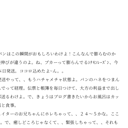
パンはこの瞬間がおもしろいわけよ！こんなんで膨らむのか
びが違うのよ。ね、プカーって膨らんでるｼﾅﾓﾝﾚｰｽﾞﾝ、今
に本日発送。ココロ込めたよ~ん。。
発送やって、、もうハチャメチャ状態よ。パンのハネをつまん
んでって経理。伝票と帳簿を毎日つけて、大方の利益まで出し
部送るわけよ。で、きょうはブログ書きたいからお風呂はカッ
呂と食事。
ェイターのお兄ちゃんにホレちゃって、、２４～５かな。ここ
よ。。で、癒しどころじゃなくて、、緊張しちゃって、、それも