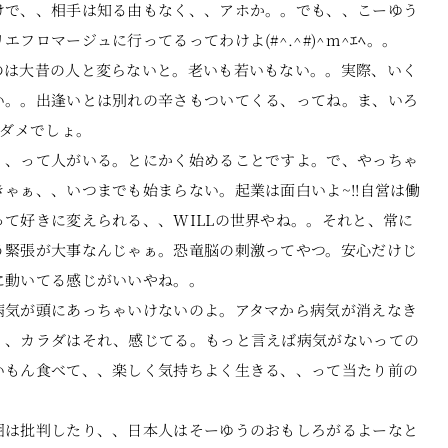
けで、、相手は知る由もなく、、アホか。。でも、、こーゆう
ロマージュに行ってるってわけよ(#^.^#)^m^ｴﾍ。。
のは大昔の人と変らないと。老いも若いもない。。実際、いく
い。。出逢いとは別れの辛さもついてくる、ってね。ま、いろ
とダメでしょ。
、、って人がいる。とにかく始めることですよ。で、やっちゃ
ゃぁ、、いつまでも始まらない。起業は面白いよ~!!自営は働
て好きに変えられる、、WILLの世界やね。。それと、常に
う緊張が大事なんじゃぁ。恐竜脳の刺激ってやつ。安心だけじ
に動いてる感じがいいやね。。
病気が頭にあっちゃいけないのよ。アタマから病気が消えなき
、、カラダはそれ、感じてる。もっと言えば病気がないっての
いもん食べて、、楽しく気持ちよく生きる、、って当たり前の
囲は批判したり、、日本人はそーゆうのおもしろがるよーなと