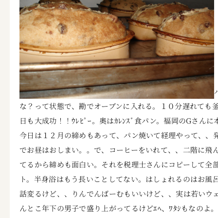
な？って状態で、勘でオーブンに入れる。１０分遅れても釜伸
日も大成功！！ｳﾚﾋﾟｰ。奥はｶﾚﾝｽﾞ食パン。福岡のGさん
今日は１２月の締めもあって、パン焼いて経理やって、、
でお昼はおしまい。。で、コーヒーをいれて、、二階に飛
てるから締めも面白い。それを税理士さんにコピーして全
ト。半身浴はもう長いことしてない。はしょれるのはお風
話変るけど、、りんでんばーむもいいけど、、実は若いウ
んとこ年下の男子で盛り上がってるけどｴﾍ、ﾜﾀｼもなの