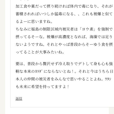
加工食や薬だって摂り続ければ体内で毒になり、それが
蓄積されればいつしか猛毒になる、、これも被爆と似て
るよーに思いますね。
ちなみに福島の制限区域内被災者は「ヨウ素」を強制で
摂ってるそーな。被爆が高濃度となれば、海藻では足り
ないようですね。それとやっぱ普段からそーゆう食を摂
ってることが大事みたいね。
要は、普段から贅沢せず冷え取りでデトして身も心も強
靭な本来のｶﾗﾀﾞにならないとね！。それと今はうちら日
本人の仲間の被災者をみんなで思いやることよね。ﾜﾀｼ
も未来に希望を持ってますよ！
返信