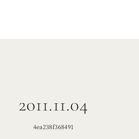
2011.11.04
4ea238f368491