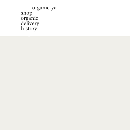
organic-ya
shop
organic
delivery
history
blog