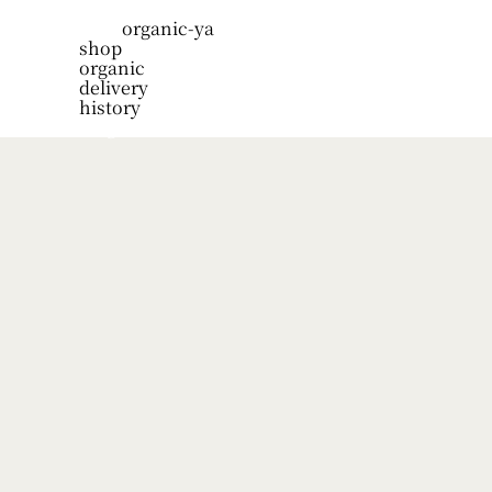
organic-ya
shop
organic
delivery
history
blog