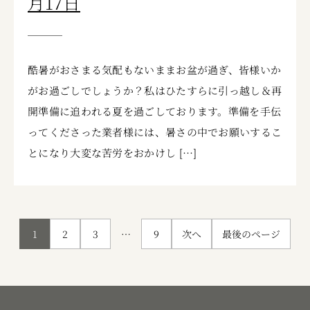
月17日
酷暑がおさまる気配もないままお盆が過ぎ、皆様いか
がお過ごしでしょうか？私はひたすらに引っ越し＆再
開準備に追われる夏を過ごしております。準備を手伝
ってくださった業者様には、暑さの中でお願いするこ
とになり大変な苦労をおかけし […]
投
1
2
3
…
9
次へ
最後のページ
稿
の
ペ
ー
ジ
送